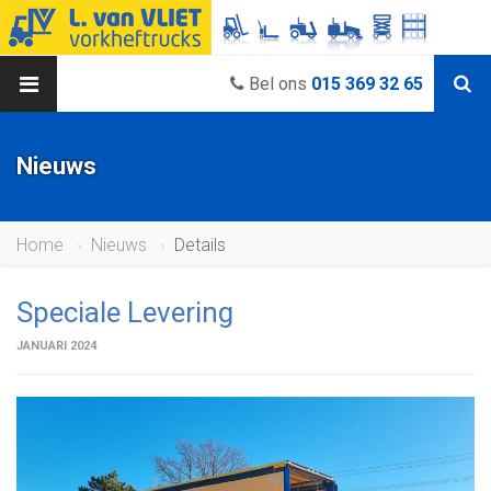
Bel ons
015 369 32 65
Nieuws
Home
Nieuws
Details
Speciale Levering
JANUARI 2024