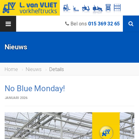
Bel ons
015 369 32 65
Nieuws
Home
Nieuws
Details
No Blue Monday!
JANUARI 2026