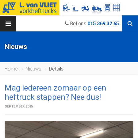
Bel ons
015 369 32 65
Nieuws
Home
Nieuws
Details
Mag iedereen zomaar op een
heftruck stappen? Nee dus!
SEPTEMBER 2025