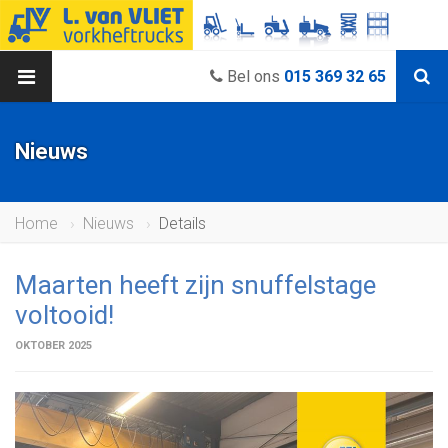
Bel ons
015 369 32 65
Nieuws
Home
Nieuws
Details
Maarten heeft zijn snuffelstage
voltooid!
OKTOBER 2025