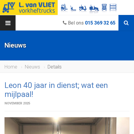
Bel ons
015 369 32 65
Nieuws
Home
Nieuws
Details
Leon 40 jaar in dienst; wat een
mijlpaal!
NOVEMBER 2025