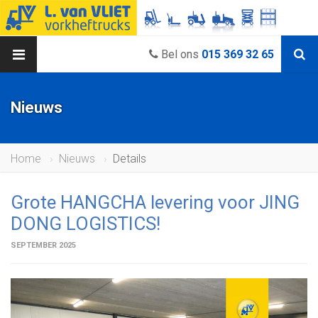
Bel ons
015 369 32 65
Nieuws
Home
Nieuws
Details
Grote HANGCHA levering voor JING
DONG LOGISTICS!
SEPTEMBER 2025