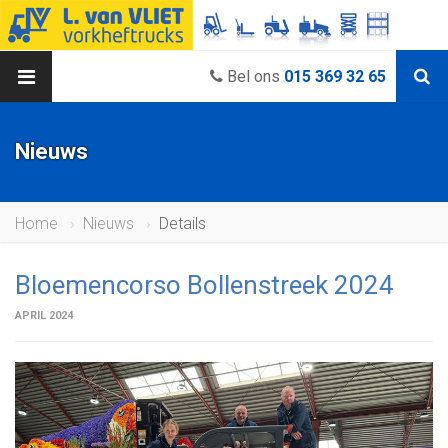
Bel ons
015 369 32 65
Nieuws
Home
Nieuws
Details
Bloemencorso Bollenstreek 2024
APRIL 2024