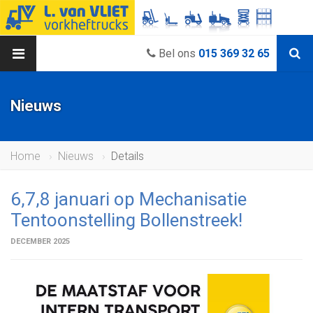
Bel ons
015 369 32 65
Nieuws
Home
Nieuws
Details
6,7,8 januari op Mechanisatie
Tentoonstelling Bollenstreek!
DECEMBER 2025