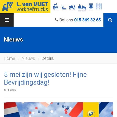
Bel ons
015 369 32 65
Nieuws
Home
Nieuws
Details
5 mei zijn wij gesloten! Fijne
Bevrijdingsdag!
MEI 2025