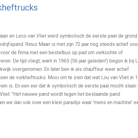
rkheftrucks
aan en Leco van Vliet werd symbolisch de eerste paal de grond 
edrijfspand. Rinus Maan is met zijn 72 jaar nog steeds actief voo
ig voor de firma met een bestelbus op pad om verkochte of
ren. De tijd vliegt, want in 1965 (56 jaar geleden!) begon ik bij 
elkwijk overgenomen. En later ben ik als chauffeur weer actief
ssen de vorkheftrucks. Mooi om te zien dat wat Lou van Vliet in 
ien is. En een eer dat ik symbolisch de eerste paal mocht slaan
Vliet: "Het nieuwe pand wordt tegen het bestaande pand
n we dan ook over een klein paradijs waar 'mens en machine' e